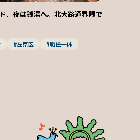
ド、夜は銭湯へ。北大路通界隈で
む
#左京区
#職住一体