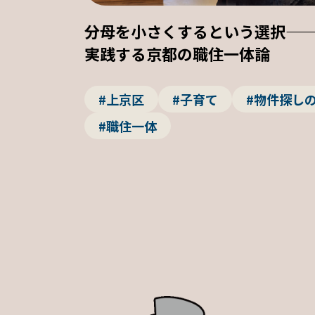
分母を小さくするという選択—
実践する京都の職住一体論
#上京区
#子育て
#物件探し
#職住一体