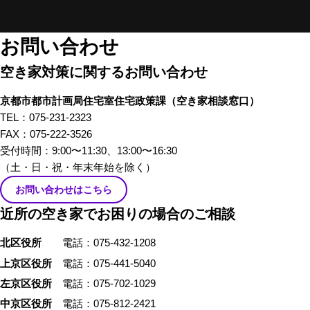
在になってしまいがちな「空き
家」。そんな「空き家」にかか
わる、様々な立場のプロの方々
お問い合わせ
にリアルな「空き家あるある」
空き家対策に関するお問い合わせ
のお話をしてもらいました。 前
編では、不動産屋さんや、建築
京都市都市計画局住宅室住宅政策課
（空き家相談窓口）
家さんといった、「空き家」を
TEL：075-231-2323
イメージしたときにすぐ思い浮
FAX：075-222-3526
かぶ職業の方々から「あるあ
受付時間：9:00〜11:30、13:00〜16:30
る」を話していただきました。
（土・日・祝・年末年始を除く）
お問い合わせはこちら
近所の空き家でお困りの場合のご相談
北区役所
電話：075-432-1208
上京区役所
電話：075-441-5040
左京区役所
電話：075-702-1029
中京区役所
電話：075-812-2421