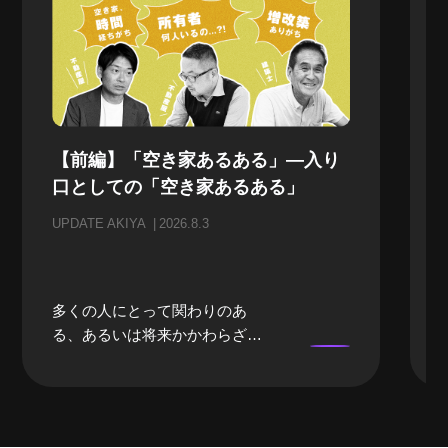
【前編】「空き家あるある」—入り
口としての「空き家あるある」
UPDATE AKIYA
2026.8.3
多くの人にとって関わりのあ
る、あるいは将来かかわらざる
を得ない「空き家」。当事者に
なるまでは、どうしても遠い存
在になってしまいがちな「空き
家」。そんな「空き家」にかか