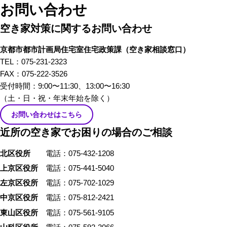
わる、様々な立場のプロの方々
お問い合わせ
にリアルな「空き家あるある」
空き家対策に関するお問い合わせ
のお話をしてもらいました。 前
編では、不動産屋さんや、建築
京都市都市計画局住宅室住宅政策課
（空き家相談窓口）
家さんといった、「空き家」を
TEL：075-231-2323
イメージしたときにすぐ思い浮
FAX：075-222-3526
かぶ職業の方々から「あるあ
受付時間：9:00〜11:30、13:00〜16:30
る」を話していただきました。
（土・日・祝・年末年始を除く）
お問い合わせはこちら
近所の空き家でお困りの場合のご相談
北区役所
電話：075-432-1208
上京区役所
電話：075-441-5040
左京区役所
電話：075-702-1029
中京区役所
電話：075-812-2421
東山区役所
電話：075-561-9105