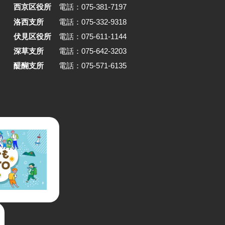
で、装飾
の生活の絵が浮かんだことから
西京区役所
電話：075-381-7197
帰結とし
一体の暮らしを選択したのだそ
洛西支所
電話：075-332-9318
て住まい
改修は友人とともに手を動かし
伏見区役所
電話：075-611-1144
とで、暮
ら自ら進め、解体現場から引き
深草支所
電話：075-642-3203
続けてい
た大理石や古材を再利用。建物
のまちに残
憶を受け継ぎつつ、住まいと仕
醍醐支所
電話：075-571-6135
市文化と
がひとつにつながる空間をかた
誠光社と
しました。運命的に出会った建
いが地続
引き受け、まちの中で暮らしと
ように成
を営む松井さん。その選択の背
。
あった考え方を掘り下げます。