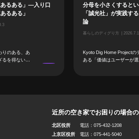
家あるある」—入り口
分母を小さくするとい
家あるある」
「誠光社」が実践する
論
8.3
暮らしのディグり方
2026.7.1
わりのある、あ
Kyoto Dig Home Proje
ざるを得ない
ある「価値はユーザーが選
になるまでは、
践する人に焦点を当てる「
になってしまい
ディグり方」。今回ご紹介
そんな「空き
は、京都・御所東エリアで
々な立場のプロ
光社」を営む堀部篤史さん
空き家あるあ
さんご夫婦のご自宅兼書店
いました。 前
家をリノベーションし、職
近所の空き家でお困りの場合の
んや、建築家さ
暮らしを10年にわたって
家」をイメージ
す。 利幅が低いという書
北区役所
電話：075-432-1208
浮かぶ職業の
立させるため、篤史さんが
」を話していた
は「分母を小さくする」と
上京区役所
電話：075-441-5040