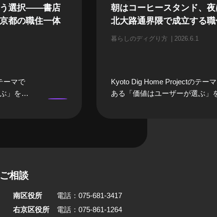
う選択——書店
朝はコーヒースタンド、夜
京都の職住一体
北大路通界隈で成立する職
暮らしのディグり方
2026.6.1
ctのテーマで
Kyoto Dig Home Projectのテー
ぶ」を実
ある「価値はユーザーが選ぶ」
暮らしの
践する人に焦点を当てる「暮ら
するの
ディグり方」。今回、話を聞い
書店「誠
は京都市左京区・北大路で築約9
・美奈子
の元理髪店の建物を改修し、そ
です。町
住みながら喫茶と写真屋を営む
住一体の
貴之さんです。 松井さんは、北
ご相談
続けていま
通界隈の「居心地の良さ」に強
店経営を成
かれ、「朝起きて行きつけのコ
南区役所
電話：075-681-3417
選んだの
ースタンドに行き、仕事が終わ
いう選択
銭湯へ、休日は鴨川へ」という
右京区役所
電話：075-861-1264