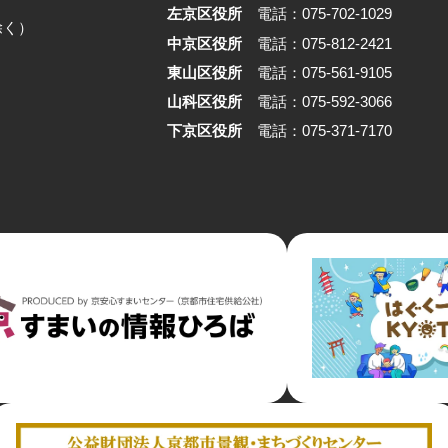
でした。限られた予算の中
左京区役所
電話：075-702-1029
除く）
するのではなく、合理性の
中京区役所
電話：075-812-2421
て空間を立ち上げる。そし
東山区役所
電話：075-561-9105
と仕事場をひとつにするこ
山科区役所
電話：075-592-3066
らしと商いを切り離さずに
く。 そのあり方は、京都
下京区役所
電話：075-371-7170
るヒューマンスケールの都
も深く結びついています。
いう場所から、暮らしと商
きである状態が、いまどの
立しているのかを辿ります