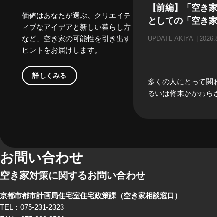
【前編】「空き
価値はあなたが選ぶ、クリエイテ
としての「空き
ィブなアイデアと新しい暮らし方
など、空き家の可能性を引き出す
UPDATE AKIYA
2026.
ヒントをお届けします。
詳しくみる
多くの人にとって関
るいは将来かかわら
「空き家」。当事者
どうしても遠い存在
がちな「空き家」。
家」にかかわる、様
の方々にリアルな「
お問い合わせ
る」のお話をしてもら
空き家対策に関するお問い合わせ
編では、不動産屋さ
んといった、「空き
京都市都市計画局住宅室住宅政策課
（空き家相談窓口）
したときにすぐ思い
TEL：075-231-2323
方々から「あるある