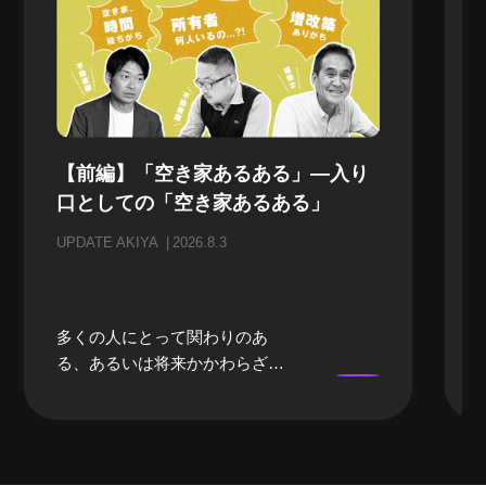
【前編】「空き家あるある」—入り
口としての「空き家あるある」
UPDATE AKIYA
2026.8.3
多くの人にとって関わりのあ
る、あるいは将来かかわらざる
を得ない「空き家」。当事者に
なるまでは、どうしても遠い存
在になってしまいがちな「空き
家」。そんな「空き家」にかか