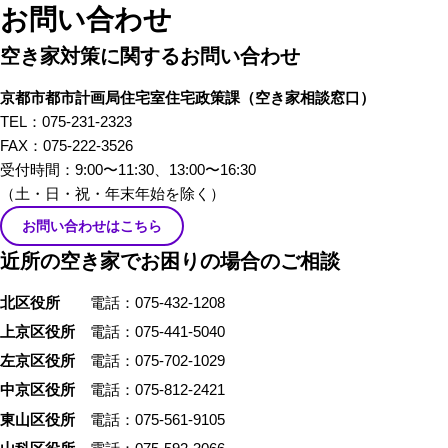
わる、様々な立場のプロの方々
お問い合わせ
にリアルな「空き家あるある」
空き家対策に関するお問い合わせ
のお話をしてもらいました。 前
編では、不動産屋さんや、建築
京都市都市計画局住宅室住宅政策課
（空き家相談窓口）
家さんといった、「空き家」を
TEL：075-231-2323
イメージしたときにすぐ思い浮
FAX：075-222-3526
かぶ職業の方々から「あるあ
受付時間：9:00〜11:30、13:00〜16:30
る」を話していただきました。
（土・日・祝・年末年始を除く）
お問い合わせはこちら
近所の空き家でお困りの場合のご相談
北区役所
電話：075-432-1208
上京区役所
電話：075-441-5040
左京区役所
電話：075-702-1029
中京区役所
電話：075-812-2421
東山区役所
電話：075-561-9105