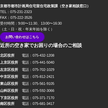
編では、不動産屋さんや、建築
京都市都市計画局住宅室住宅政策課
（空き家相談窓口）
家さんといった、「空き家」を
TEL：075-231-2323
イメージしたときにすぐ思い浮
FAX：075-222-3526
かぶ職業の方々から「あるあ
受付時間：9:00〜11:30、13:00〜16:30
る」を話していただきました。
（土・日・祝・年末年始を除く）
お問い合わせはこちら
近所の空き家でお困りの場合のご相談
北区役所
電話：075-432-1208
上京区役所
電話：075-441-5040
左京区役所
電話：075-702-1029
中京区役所
電話：075-812-2421
東山区役所
電話：075-561-9105
山科区役所
電話：075-592-3066
下京区役所
電話：075-371-7170
南区役所
電話：075-681-3417