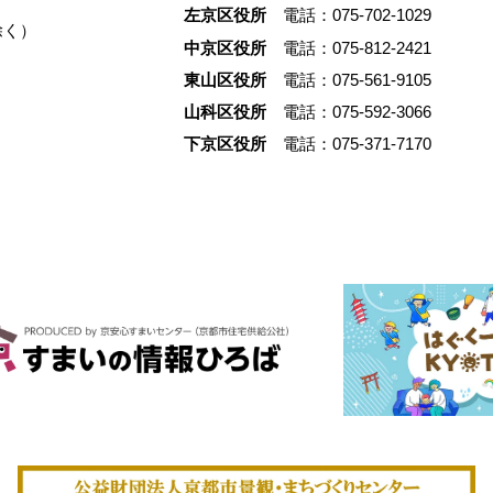
でした。限られた予算の中
左京区役所
電話：075-702-1029
除く）
するのではなく、合理性の
中京区役所
電話：075-812-2421
て空間を立ち上げる。そし
東山区役所
電話：075-561-9105
と仕事場をひとつにするこ
山科区役所
電話：075-592-3066
らしと商いを切り離さずに
く。 そのあり方は、京都
下京区役所
電話：075-371-7170
るヒューマンスケールの都
も深く結びついています。
いう場所から、暮らしと商
きである状態が、いまどの
立しているのかを辿ります