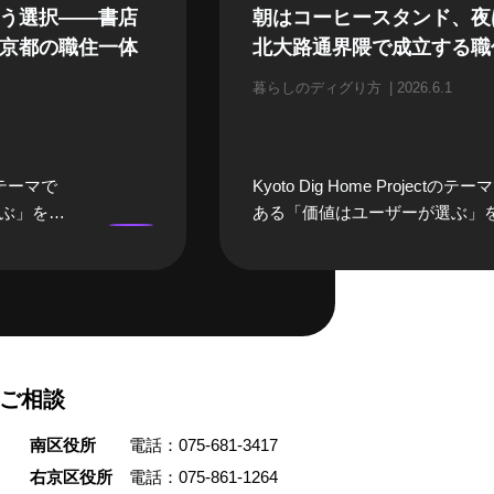
う選択——書店
朝はコーヒースタンド、夜
京都の職住一体
北大路通界隈で成立する職
暮らしのディグり方
2026.6.1
ctのテーマで
Kyoto Dig Home Projectのテー
ぶ」を実
ある「価値はユーザーが選ぶ」
暮らしの
践する人に焦点を当てる「暮ら
するの
ディグり方」。今回、話を聞い
書店「誠
は京都市左京区・北大路で築約9
・美奈子
の元理髪店の建物を改修し、そ
です。町
住みながら喫茶と写真屋を営む
住一体の
貴之さんです。 松井さんは、北
ご相談
続けていま
通界隈の「居心地の良さ」に強
店経営を成
かれ、「朝起きて行きつけのコ
南区役所
電話：075-681-3417
選んだの
ースタンドに行き、仕事が終わ
いう選択
銭湯へ、休日は鴨川へ」という
右京区役所
電話：075-861-1264