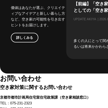
【前編】「空き
価値はあなたが選ぶ、クリエイテ
としての「空き
ィブなアイデアと新しい暮らし方
など、空き家の可能性を引き出す
UPDATE AKIYA
2026.
ヒントをお届けします。
詳しくみる
多くの人にとって関
るいは将来かかわら
「空き家」。当事者
どうしても遠い存在
がちな「空き家」。
家」にかかわる、様
の方々にリアルな「
お問い合わせ
る」のお話をしてもら
空き家対策に関するお問い合わせ
編では、不動産屋さ
んといった、「空き
京都市都市計画局住宅室住宅政策課
（空き家相談窓口）
したときにすぐ思い
TEL：075-231-2323
方々から「あるある