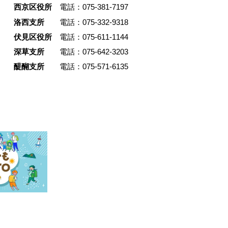
で、装飾
の生活の絵が浮かんだことから
西京区役所
電話：075-381-7197
帰結とし
一体の暮らしを選択したのだそ
洛西支所
電話：075-332-9318
て住まい
改修は友人とともに手を動かし
伏見区役所
電話：075-611-1144
とで、暮
ら自ら進め、解体現場から引き
深草支所
電話：075-642-3203
続けてい
た大理石や古材を再利用。建物
のまちに残
憶を受け継ぎつつ、住まいと仕
醍醐支所
電話：075-571-6135
市文化と
がひとつにつながる空間をかた
誠光社と
しました。運命的に出会った建
いが地続
引き受け、まちの中で暮らしと
ように成
を営む松井さん。その選択の背
。
あった考え方を掘り下げます。