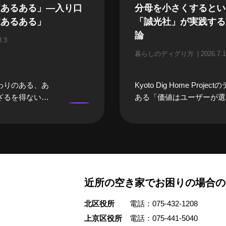
家あるある」—入り口
分母を小さくするとい
家あるある」
「誠光社」が実践する
論
8.3
暮らしのディグり方
2026.7.1
わりのある、あ
Kyoto Dig Home Proje
ざるを得ない
ある「価値はユーザーが選
になるまでは、
践する人に焦点を当てる「
になってしまい
ディグり方」。今回ご紹介
そんな「空き
は、京都・御所東エリアで
々な立場のプロ
光社」を営む堀部篤史さん
空き家あるあ
さんご夫婦のご自宅兼書店
いました。 前
家をリノベーションし、職
近所の空き家でお困りの場合の
んや、建築家さ
暮らしを10年にわたって
家」をイメージ
す。 利幅が低いという書
北区役所
電話：075-432-1208
浮かぶ職業の
立させるため、篤史さんが
」を話していた
は「分母を小さくする」と
上京区役所
電話：075-441-5040