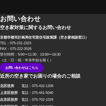
在になってしまいがちな「空き
家」。そんな「空き家」にかか
わる、様々な立場のプロの方々
お問い合わせ
にリアルな「空き家あるある」
空き家対策に関するお問い合わせ
のお話をしてもらいました。 前
編では、不動産屋さんや、建築
京都市都市計画局住宅室住宅政策課
（空き家相談窓口）
家さんといった、「空き家」を
TEL：075-231-2323
イメージしたときにすぐ思い浮
FAX：075-222-3526
かぶ職業の方々から「あるあ
受付時間：9:00〜11:30、13:00〜16:30
る」を話していただきました。
（土・日・祝・年末年始を除く）
お問い合わせはこちら
近所の空き家でお困りの場合のご相談
北区役所
電話：075-432-1208
上京区役所
電話：075-441-5040
左京区役所
電話：075-702-1029