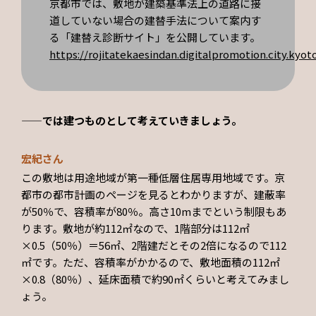
京都市では、敷地が建築基準法上の道路に接
道していない場合の建替手法について案内す
る「建替え診断サイト」を公開しています。
https://rojitatekaesindan.digitalpromotion.city.kyoto
——では建つものとして考えていきましょう。
宏紀さん
この敷地は用途地域が第一種低層住居専用地域です。京
都市の都市計画のページを見るとわかりますが、建蔽率
が50％で、容積率が80％。高さ10mまでという制限もあ
ります。敷地が約112㎡なので、1階部分は112㎡
×0.5（50％）＝56㎡、2階建だとその2倍になるので112
㎡です。ただ、容積率がかかるので、敷地面積の112㎡
×0.8（80％）、延床面積で約90㎡くらいと考えてみまし
ょう。