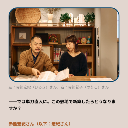
左：赤熊宏紀（ひろき）さん、右：赤熊記子（のりこ）さん
——では単刀直入に。この敷地で新築したらどうなりま
すか？
赤熊宏紀さん（以下：宏紀さん）