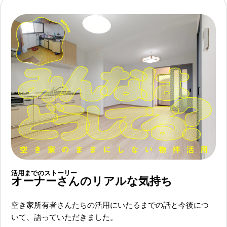
2
1
3
2
4
3
5
4
6
5
活用までのストーリー
オーナーさんのリアルな気持ち
7
6
空き家所有者さんたちの活用にいたるまでの話と今後につ
いて、語っていただきました。