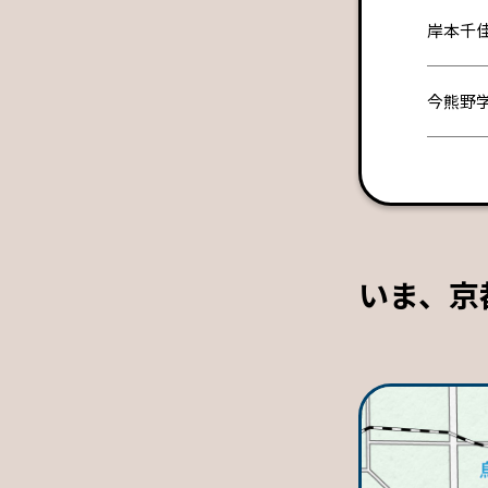
岸本千
今熊野
いま、京