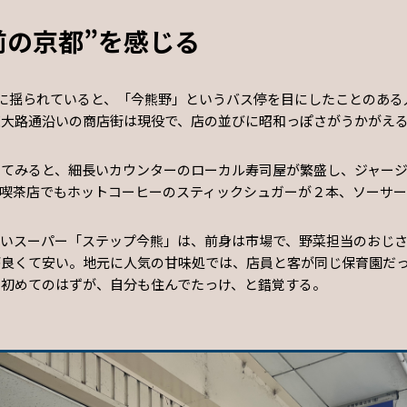
前の京都”を感じる
スに揺られていると、「今熊野」というバス停を目にしたことのある
東大路通沿いの商店街は現役で、店の並びに昭和っぽさがうかがえ
いてみると、細長いカウンターのローカル寿司屋が繁盛し、ジャー
の喫茶店でもホットコーヒーのスティックシュガーが２本、ソーサー
ないスーパー「ステップ今熊」は、前身は市場で、野菜担当のおじ
が良くて安い。地元に人気の甘味処では、店員と客が同じ保育園だ
、初めてのはずが、自分も住んでたっけ、と錯覚する。