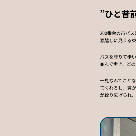
”ひと昔
200番台の市バ
窓越しに見える
バスを降りて歩
並んで歩き、ど
一見なんてこと
てくれるし、質
が繰り広げられ