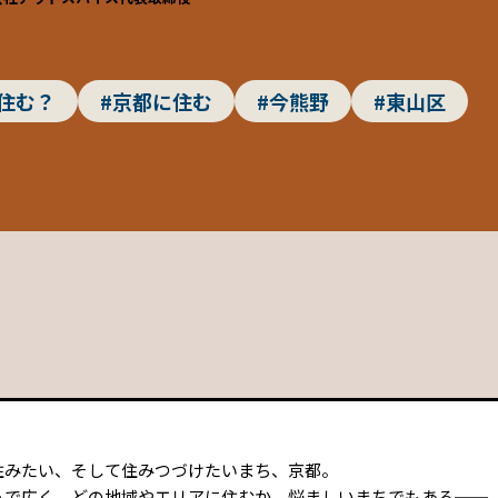
住む？
#京都に住む
#今熊野
#東山区
住みたい、そして住みつづけたいまち、京都。
うで広く、どの地域やエリアに住むか、悩ましいまちでもある──