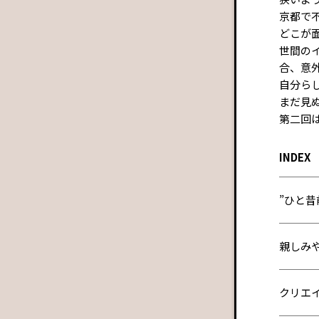
京都で
どこが
世間の
合、意
自分ら
まだ見
第二回
INDEX
”ひと昔
親しみ
クリエ