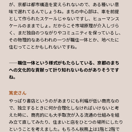
が、京都は都市構造を変えられないので、ある種いい意
味で遅れてるんでしょうね。まちの中心部は、車を前提
として作られたスケールじゃないですし、ヒューマンス
ケールのままでしょ。だからこそ市場原理が介入しづら
く、まだ独自のつながりやコミュニティを保っているし、
その物理的なあらわれの一つが職住一体とか、地べたに
住むってことかもしれないですね。
——職住一体という様式がもたらしている、京都のまち
への文化的な貢献って計り知れないものがありそうです
ね。
篤史さん
やっぱり書店というのがあまりにも利幅が低い商売なの
で、独立するときに何か合理化しなければいけないと考
えた時に、商売的にも大手取次が入る流通の仕組みを組
み立て直してみたり、住まいと店をひとつの場所にしたり
ということを考えました。もちろん税務上は1階と2階で