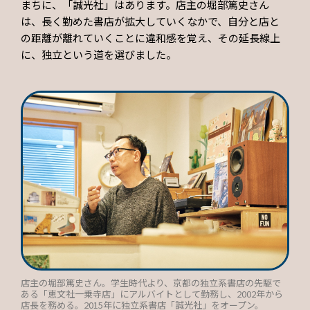
まちに、「誠光社」はあります。店主の堀部篤史さん
は、長く勤めた書店が拡大していくなかで、自分と店と
の距離が離れていくことに違和感を覚え、その延長線上
に、独立という道を選びました。
店主の堀部篤史さん。学生時代より、京都の独立系書店の先駆で
ある「恵文社一乗寺店」にアルバイトとして勤務し、2002年から
店長を務める。2015年に独立系書店「誠光社」をオープン。