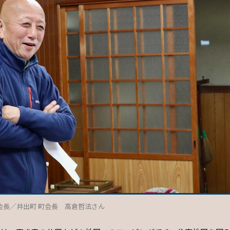
会長／井出町 町会長 高倉哲法さん