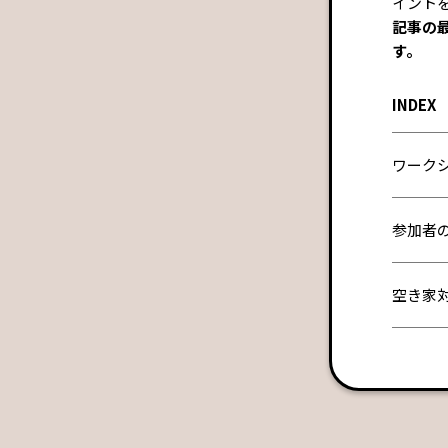
イント
記事の
す。
INDEX
ワーク
参加者
空き家