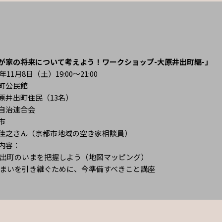
が家の将来について考えよう！ワークショップ-大原井出町編-」
年11月8日（土）19:00～21:00
町公民館
原井出町住民（13名）
自治連合会
市
佳之さん（京都市地域の空き家相談員）
内容：
井出町のいまを把握しよう（地図マッピング）
住まいを引き継ぐために、今準備すべきこと講座