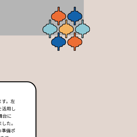
ます。左
を活用し
舞台に
ました。
の準備ポ