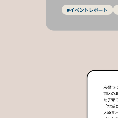
#イベントレポート
京都市
京区の
た子育て
「地域
大原井