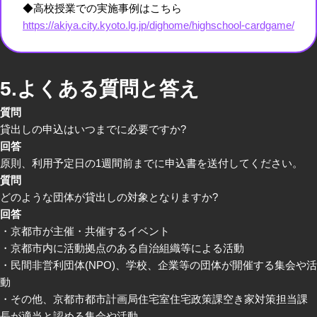
◆高校授業での実施事例はこちら
https://akiya.city.kyoto.lg.jp/dighome/highschool-cardgame/
5.よくある質問と答え
質問
貸出しの申込はいつまでに必要ですか?
回答
原則、利用予定日の1週間前までに申込書を送付してください。
質問
どのような団体が貸出しの対象となりますか?
回答
・京都市が主催・共催するイベント
・京都市内に活動拠点のある自治組織等による活動
・民間非営利団体(NPO)、学校、企業等の団体が開催する集会や活
動
・その他、京都市都市計画局住宅室住宅政策課空き家対策担当課
長が適当と認める集会や活動