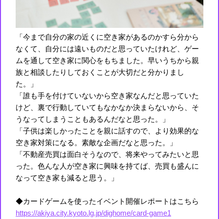
「今まで自分の家の近くに空き家があるのかすら分から
なくて、自分には遠いものだと思っていたけれど、ゲー
ムを通して空き家に関心をもちました。早いうちから親
族と相談したりしておくことが大切だと分かりまし
た。」
「誰も手を付けていないから空き家なんだと思っていた
けど、裏で行動していてもなかなか決まらないから、そ
うなってしまうこともあるんだなと思った。」
「子供は楽しかったことを親に話すので、より効果的な
空き家対策になる。素敵な企画だなと思った。」
「不動産売買は面白そうなので、将来やってみたいと思
った。色んな人が空き家に興味を持てば、売買も盛んに
なって空き家も減ると思う。」
◆カードゲームを使ったイベント開催レポートはこちら
https://akiya.city.kyoto.lg.jp/dighome/card-game1