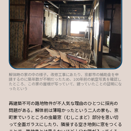
解体時の家の中の様子。改修工事にあたり、京都市の補助金を申
請するのに築年数が不明だったため、100年前の航空写真を確認し
たところ、この家の屋根が写っていて、建っていたことの証明にな
ったという
再建築不可の路地物件が不人気な理由のひとつに採光の
問題がある。解体前は薄暗かったという二人の家も、京
町家でいうところの虫籠窓（むしこまど）部分を思い切
って全面ガラスにしたり、隣接する空き地側に窓をつくる