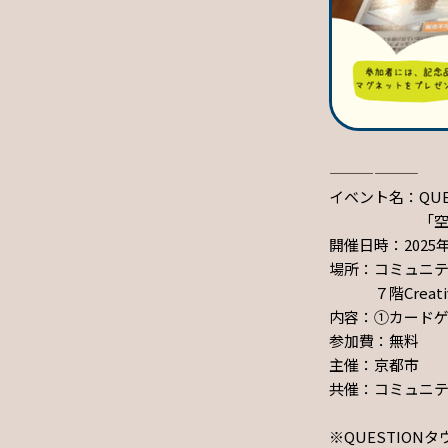
——————
イベント名：QUE
「空き家のカ
開催日時：2025年10
場所：コミュニテ
７階Creativ
内容：①カード
参加費：無料
主催：京都市
共催：コミュニ
※QUESTION