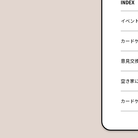
INDEX
イベン
カード
意見交
空き家
カード