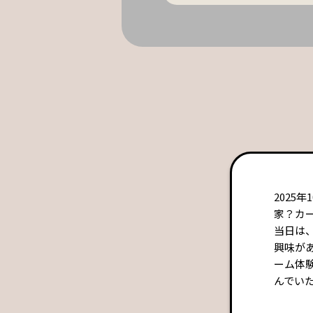
2025
家？カ
当日は、
興味が
ーム体
んでい