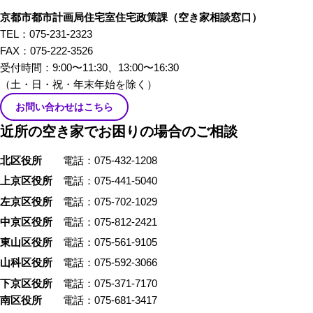
編では、不動産屋さんや、建築
京都市都市計画局住宅室住宅政策課
（空き家相談窓口）
家さんといった、「空き家」を
TEL：075-231-2323
イメージしたときにすぐ思い浮
FAX：075-222-3526
かぶ職業の方々から「あるあ
受付時間：9:00〜11:30、13:00〜16:30
る」を話していただきました。
（土・日・祝・年末年始を除く）
お問い合わせはこちら
近所の空き家でお困りの場合のご相談
北区役所
電話：075-432-1208
上京区役所
電話：075-441-5040
左京区役所
電話：075-702-1029
中京区役所
電話：075-812-2421
東山区役所
電話：075-561-9105
山科区役所
電話：075-592-3066
下京区役所
電話：075-371-7170
南区役所
電話：075-681-3417