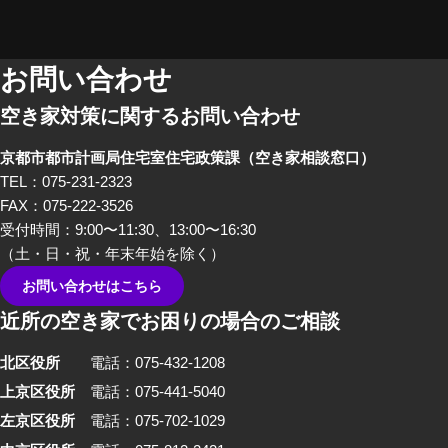
在になってしまいがちな「空き
家」。そんな「空き家」にかか
わる、様々な立場のプロの方々
お問い合わせ
にリアルな「空き家あるある」
空き家対策に関するお問い合わせ
のお話をしてもらいました。 前
編では、不動産屋さんや、建築
京都市都市計画局住宅室住宅政策課
（空き家相談窓口）
家さんといった、「空き家」を
TEL：075-231-2323
イメージしたときにすぐ思い浮
FAX：075-222-3526
かぶ職業の方々から「あるあ
受付時間：9:00〜11:30、13:00〜16:30
る」を話していただきました。
（土・日・祝・年末年始を除く）
お問い合わせはこちら
近所の空き家でお困りの場合のご相談
北区役所
電話：075-432-1208
上京区役所
電話：075-441-5040
左京区役所
電話：075-702-1029