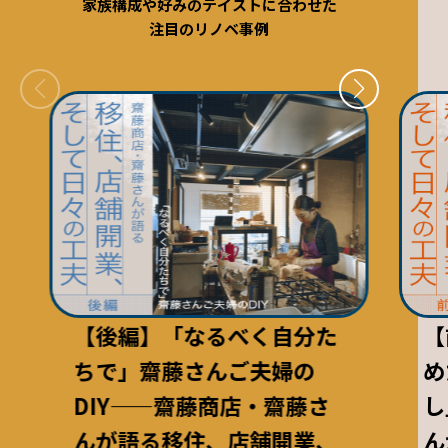
家族構成や好みのテイストに合わせた
注目のリノベ事例
【後編】「なるべく自分た
【
ちで」齋藤さんご夫婦の
め
DIY——齋藤商店・齋藤さ
し
んが語る移住、店舗開業、
ん