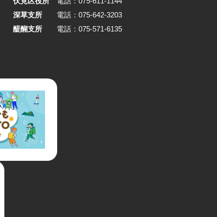
伏見区役所
電話：075-611-1144
とで、暮
ら自ら進め、解体現場から引き
深草支所
電話：075-642-3203
続けてい
た大理石や古材を再利用。建物
のまちに残
憶を受け継ぎつつ、住まいと仕
醍醐支所
電話：075-571-6135
市文化と
がひとつにつながる空間をかた
誠光社と
しました。運命的に出会った建
いが地続
引き受け、まちの中で暮らしと
ように成
を営む松井さん。その選択の背
。
あった考え方を掘り下げます。