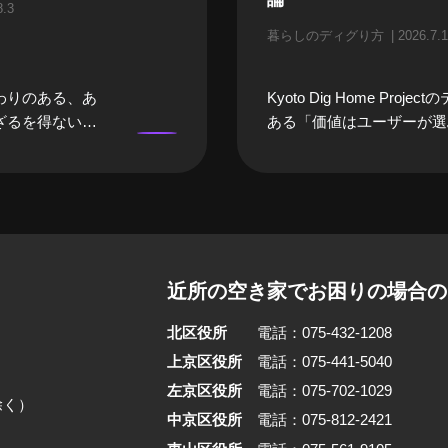
8.3
暮らしのディグり方
2026.7.1
わりのある、あ
Kyoto Dig Home Proje
ざるを得ない
ある「価値はユーザーが選
になるまでは、
践する人に焦点を当てる「
になってしまい
ディグり方」。今回ご紹介
そんな「空き
は、京都・御所東エリアで
々な立場のプロ
光社」を営む堀部篤史さん
空き家あるあ
さんご夫婦のご自宅兼書店
いました。 前
家をリノベーションし、職
近所の空き家でお困りの場合の
んや、建築家さ
暮らしを10年にわたって
家」をイメージ
す。 利幅が低いという書
北区役所
電話：075-432-1208
浮かぶ職業の
立させるため、篤史さんが
」を話していた
は「分母を小さくする」と
上京区役所
電話：075-441-5040
でした。限られた予算の中
左京区役所
電話：075-702-1029
除く）
するのではなく、合理性の
中京区役所
電話：075-812-2421
て空間を立ち上げる。そし