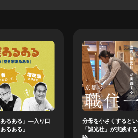
家あるある」—入り口
分母を小さくするとい
家あるある」
「誠光社」が実践する
論