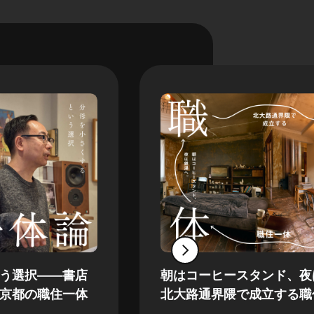
う選択——書店
朝はコーヒースタンド、夜
京都の職住一体
北大路通界隈で成立する職