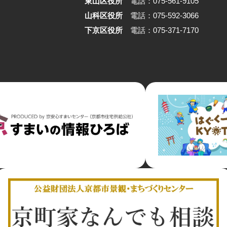
東山区役所
電話：075-561-9105
と仕事場をひとつにするこ
山科区役所
電話：075-592-3066
らしと商いを切り離さずに
く。 そのあり方は、京都
下京区役所
電話：075-371-7170
るヒューマンスケールの都
も深く結びついています。
いう場所から、暮らしと商
きである状態が、いまどの
立しているのかを辿ります