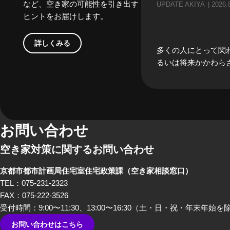
など、空き家の可能性を引き出す
UPDATE AKIYA
2026.
ヒントをお届けします。
詳しくみる
多くの人にとって関
るいは将来かかわら
「空き家」。当事者
どうしても遠い存在
がちな「空き家」。
家」にかかわる、様
の方々にリアルな「
お問い合わせ
る」のお話をしてもら
空き家対策に関するお問い合わせ
編では、不動産屋さ
んといった、「空き
京都市都市計画局住宅室住宅政策課
（空き家相談窓口）
したときにすぐ思い
TEL：075-231-2323
方々から「あるある
FAX：075-222-3526
だきました。
受付時間：9:00〜11:30、13:00〜16:30
（土・日・祝・年末年始を
お問い合わせはこちら