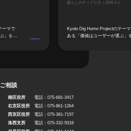
暮らしのディグり方
2026.6.1
ctのテーマで
Kyoto Dig Home Projectのテー
ぶ」を実
ある「価値はユーザーが選ぶ」
暮らしの
践する人に焦点を当てる「暮ら
するの
ディグり方」。今回、話を聞い
書店「誠
は京都市左京区・北大路で築約9
・美奈子
の元理髪店の建物を改修し、そ
です。町
住みながら喫茶と写真屋を営む
住一体の
貴之さんです。 松井さんは、北
ご相談
続けていま
通界隈の「居心地の良さ」に強
店経営を成
かれ、「朝起きて行きつけのコ
南区役所
電話：075-681-3417
選んだの
ースタンドに行き、仕事が終わ
いう選択
銭湯へ、休日は鴨川へ」という
右京区役所
電話：075-861-1264
で、装飾
の生活の絵が浮かんだことから
西京区役所
電話：075-381-7197
帰結とし
一体の暮らしを選択したのだそ
洛西支所
電話：075-332-9318
て住まい
改修は友人とともに手を動かし