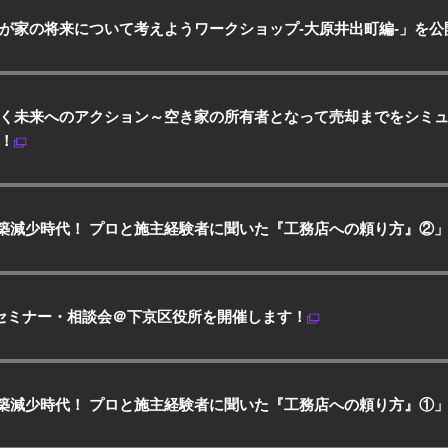
が家の将来について考えようワークショップ-大原井出町編-」を公
づく未来へのアクション～空き家の所有者となって売却までをシミ
！
築減少時代！ プロと施主経験者に聞いた『工務店への頼り方』②
活 セミナー・相談会＠下京区役所を開催します！
築減少時代！ プロと施主経験者に聞いた『工務店への頼り方』①