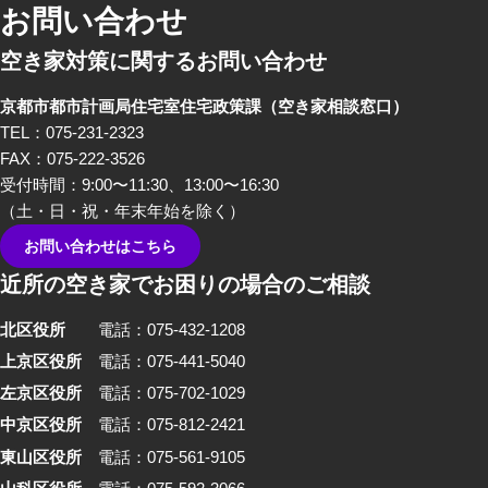
わる、様々な立場のプロの方々
お問い合わせ
にリアルな「空き家あるある」
空き家対策に関するお問い合わせ
のお話をしてもらいました。 前
編では、不動産屋さんや、建築
京都市都市計画局住宅室住宅政策課
（空き家相談窓口）
家さんといった、「空き家」を
TEL：075-231-2323
イメージしたときにすぐ思い浮
FAX：075-222-3526
かぶ職業の方々から「あるあ
受付時間：9:00〜11:30、13:00〜16:30
る」を話していただきました。
（土・日・祝・年末年始を除く）
お問い合わせはこちら
近所の空き家でお困りの場合のご相談
北区役所
電話：075-432-1208
上京区役所
電話：075-441-5040
左京区役所
電話：075-702-1029
中京区役所
電話：075-812-2421
東山区役所
電話：075-561-9105