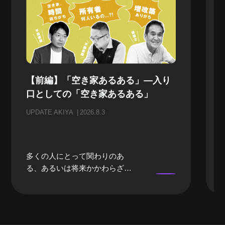
【前編】「空き家あるある」—入り
口としての「空き家あるある」
UPDATE AKIYA
2026.8.3
多くの人にとって関わりのあ
る、あるいは将来かかわらざる
を得ない「空き家」。当事者に
なるまでは、どうしても遠い存
在になってしまいがちな「空き
家」。そんな「空き家」にかか