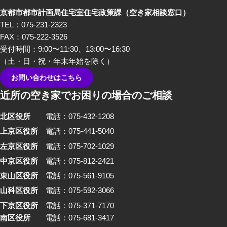
編では、不動産屋さんや、建築
京都市都市計画局住宅室住宅政策課
（空き家相談窓口）
家さんといった、「空き家」を
TEL：075-231-2323
イメージしたときにすぐ思い浮
FAX：075-222-3526
かぶ職業の方々から「あるあ
受付時間：9:00〜11:30、13:00〜16:30
る」を話していただきました。
（土・日・祝・年末年始を除く）
お問い合わせはこちら
近所の空き家でお困りの場合のご相談
北区役所
電話：075-432-1208
上京区役所
電話：075-441-5040
左京区役所
電話：075-702-1029
中京区役所
電話：075-812-2421
東山区役所
電話：075-561-9105
山科区役所
電話：075-592-3066
下京区役所
電話：075-371-7170
南区役所
電話：075-681-3417