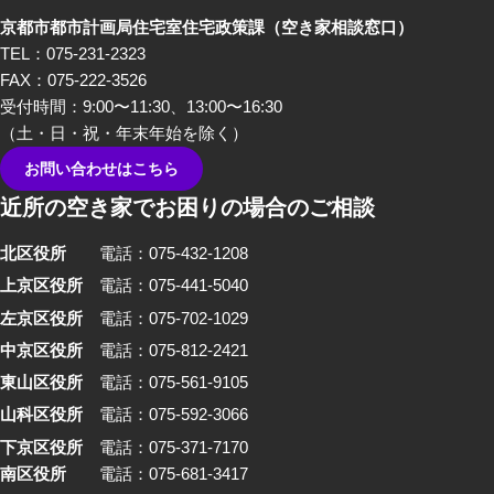
編では、不動産屋さんや、建築
京都市都市計画局住宅室住宅政策課
（空き家相談窓口）
家さんといった、「空き家」を
TEL：075-231-2323
イメージしたときにすぐ思い浮
FAX：075-222-3526
かぶ職業の方々から「あるあ
受付時間：9:00〜11:30、13:00〜16:30
る」を話していただきました。
（土・日・祝・年末年始を除く）
お問い合わせはこちら
近所の空き家でお困りの場合のご相談
北区役所
電話：075-432-1208
上京区役所
電話：075-441-5040
左京区役所
電話：075-702-1029
中京区役所
電話：075-812-2421
東山区役所
電話：075-561-9105
山科区役所
電話：075-592-3066
下京区役所
電話：075-371-7170
南区役所
電話：075-681-3417