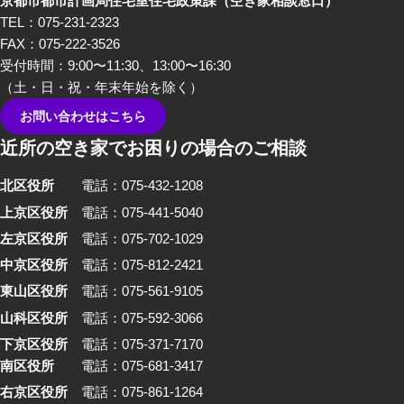
京都市都市計画局住宅室住宅政策課
（空き家相談窓口）
家さんといった、「空き家」を
TEL：075-231-2323
イメージしたときにすぐ思い浮
FAX：075-222-3526
かぶ職業の方々から「あるあ
受付時間：9:00〜11:30、13:00〜16:30
る」を話していただきました。
（土・日・祝・年末年始を除く）
お問い合わせはこちら
近所の空き家でお困りの場合のご相談
北区役所
電話：075-432-1208
上京区役所
電話：075-441-5040
左京区役所
電話：075-702-1029
中京区役所
電話：075-812-2421
東山区役所
電話：075-561-9105
山科区役所
電話：075-592-3066
下京区役所
電話：075-371-7170
南区役所
電話：075-681-3417
右京区役所
電話：075-861-1264