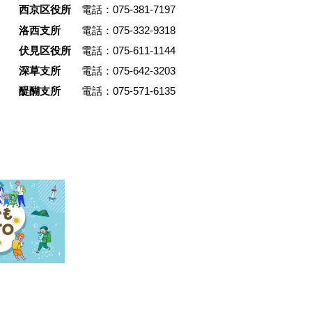
で、装飾
の生活の絵が浮かんだことから
西京区役所
電話：075-381-7197
帰結とし
一体の暮らしを選択したのだそ
洛西支所
電話：075-332-9318
て住まい
改修は友人とともに手を動かし
伏見区役所
電話：075-611-1144
とで、暮
ら自ら進め、解体現場から引き
深草支所
電話：075-642-3203
続けてい
た大理石や古材を再利用。建物
のまちに残
憶を受け継ぎつつ、住まいと仕
醍醐支所
電話：075-571-6135
市文化と
がひとつにつながる空間をかた
誠光社と
しました。運命的に出会った建
いが地続
引き受け、まちの中で暮らしと
ように成
を営む松井さん。その選択の背
。
あった考え方を掘り下げます。