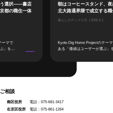
う選択——書店
朝はコーヒースタンド、夜
京都の職住一体
北大路通界隈で成立する職
暮らしのディグり方
2026.6.1
ctのテーマで
Kyoto Dig Home Projectのテー
ぶ」を実
ある「価値はユーザーが選ぶ」
暮らしの
践する人に焦点を当てる「暮ら
するの
ディグり方」。今回、話を聞い
書店「誠
は京都市左京区・北大路で築約9
・美奈子
の元理髪店の建物を改修し、そ
です。町
住みながら喫茶と写真屋を営む
住一体の
貴之さんです。 松井さんは、北
ご相談
続けていま
通界隈の「居心地の良さ」に強
店経営を成
かれ、「朝起きて行きつけのコ
南区役所
電話：075-681-3417
選んだの
ースタンドに行き、仕事が終わ
いう選択
銭湯へ、休日は鴨川へ」という
右京区役所
電話：075-861-1264