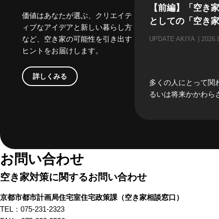
【前編】「空き
価値はあなたが選ぶ、クリエイテ
としての「空き
ィブなアイデアと新しい暮らし方
など、空き家の可能性を引き出す
UPDATE AKIYA
2026.
ヒントをお届けします。
詳しくみる
多くの人にとって関
るいは将来かかわら
「空き家」。当事者
どうしても遠い存在
がちな「空き家」。
家」にかかわる、様
の方々にリアルな「
お問い合わせ
る」のお話をしてもら
空き家対策に関するお問い合わせ
編では、不動産屋さ
んといった、「空き
京都市都市計画局住宅室住宅政策課
（空き家相談窓口）
したときにすぐ思い
TEL：075-231-2323
方々から「あるある