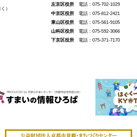
でした。限られた予算の中
左京区役所
電話：075-702-1029
除く）
するのではなく、合理性の
中京区役所
電話：075-812-2421
て空間を立ち上げる。そし
東山区役所
電話：075-561-9105
と仕事場をひとつにするこ
山科区役所
電話：075-592-3066
らしと商いを切り離さずに
く。 そのあり方は、京都
下京区役所
電話：075-371-7170
るヒューマンスケールの都
も深く結びついています。
いう場所から、暮らしと商
きである状態が、いまどの
立しているのかを辿ります