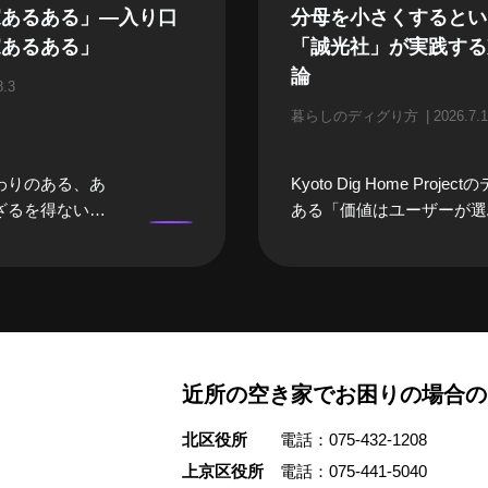
家あるある」—入り口
分母を小さくするとい
家あるある」
「誠光社」が実践する
論
8.3
暮らしのディグり方
2026.7.1
わりのある、あ
Kyoto Dig Home Proje
ざるを得ない
ある「価値はユーザーが選
になるまでは、
践する人に焦点を当てる「
になってしまい
ディグり方」。今回ご紹介
そんな「空き
は、京都・御所東エリアで
々な立場のプロ
光社」を営む堀部篤史さん
空き家あるあ
さんご夫婦のご自宅兼書店
いました。 前
家をリノベーションし、職
近所の空き家でお困りの場合の
んや、建築家さ
暮らしを10年にわたって
家」をイメージ
す。 利幅が低いという書
北区役所
電話：075-432-1208
浮かぶ職業の
立させるため、篤史さんが
」を話していた
は「分母を小さくする」と
上京区役所
電話：075-441-5040