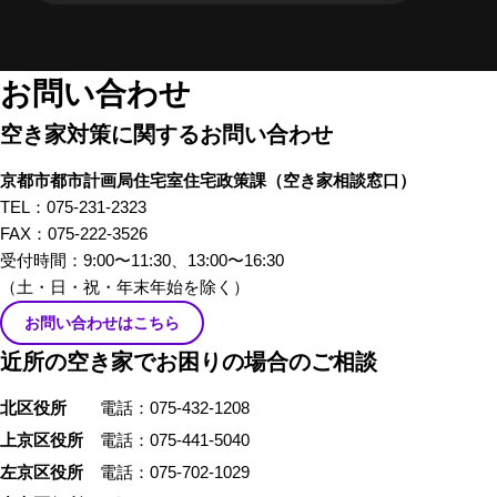
在になってしまいがちな「空き
家」。そんな「空き家」にかか
わる、様々な立場のプロの方々
お問い合わせ
にリアルな「空き家あるある」
空き家対策に関するお問い合わせ
のお話をしてもらいました。 前
編では、不動産屋さんや、建築
京都市都市計画局住宅室住宅政策課
（空き家相談窓口）
家さんといった、「空き家」を
TEL：075-231-2323
イメージしたときにすぐ思い浮
FAX：075-222-3526
かぶ職業の方々から「あるあ
受付時間：9:00〜11:30、13:00〜16:30
る」を話していただきました。
（土・日・祝・年末年始を除く）
お問い合わせはこちら
近所の空き家でお困りの場合のご相談
北区役所
電話：075-432-1208
上京区役所
電話：075-441-5040
左京区役所
電話：075-702-1029