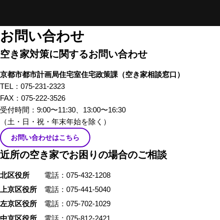
在になってしまいがちな「空き
家」。そんな「空き家」にかか
わる、様々な立場のプロの方々
お問い合わせ
にリアルな「空き家あるある」
空き家対策に関するお問い合わせ
のお話をしてもらいました。 前
編では、不動産屋さんや、建築
京都市都市計画局住宅室住宅政策課
（空き家相談窓口）
家さんといった、「空き家」を
TEL：075-231-2323
イメージしたときにすぐ思い浮
FAX：075-222-3526
かぶ職業の方々から「あるあ
受付時間：9:00〜11:30、13:00〜16:30
る」を話していただきました。
（土・日・祝・年末年始を除く）
お問い合わせはこちら
近所の空き家でお困りの場合のご相談
北区役所
電話：075-432-1208
上京区役所
電話：075-441-5040
左京区役所
電話：075-702-1029
中京区役所
電話：075-812-2421