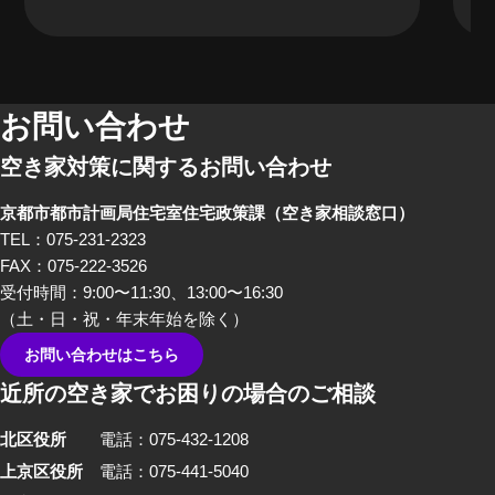
を得ない「空き家」。当事者に
なるまでは、どうしても遠い存
在になってしまいがちな「空き
家」。そんな「空き家」にかか
わる、様々な立場のプロの方々
お問い合わせ
にリアルな「空き家あるある」
空き家対策に関するお問い合わせ
のお話をしてもらいました。 前
編では、不動産屋さんや、建築
京都市都市計画局住宅室住宅政策課
（空き家相談窓口）
家さんといった、「空き家」を
TEL：075-231-2323
イメージしたときにすぐ思い浮
FAX：075-222-3526
かぶ職業の方々から「あるあ
受付時間：9:00〜11:30、13:00〜16:30
る」を話していただきました。
（土・日・祝・年末年始を除く）
お問い合わせはこちら
近所の空き家でお困りの場合のご相談
北区役所
電話：075-432-1208
上京区役所
電話：075-441-5040