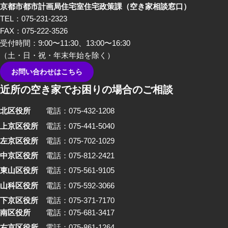
京都市都市計画局住宅室住宅政策課
（空き家相談窓口）
家さんといった、「空き家」を
TEL：075-231-2323
イメージしたときにすぐ思い浮
FAX：075-222-3526
かぶ職業の方々から「あるあ
受付時間：9:00〜11:30、13:00〜16:30
る」を話していただきました。
（土・日・祝・年末年始を除く）
お問い合わせはこちら
近所の空き家でお困りの場合のご相談
北区役所
電話：075-432-1208
上京区役所
電話：075-441-5040
左京区役所
電話：075-702-1029
中京区役所
電話：075-812-2421
東山区役所
電話：075-561-9105
山科区役所
電話：075-592-3066
下京区役所
電話：075-371-7170
南区役所
電話：075-681-3417
右京区役所
電話：075-861-1264