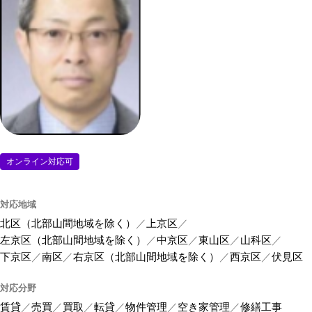
オンライン対応可
対応地域
北区（北部山間地域を除く）
上京区
左京区（北部山間地域を除く）
中京区
東山区
山科区
下京区
南区
右京区（北部山間地域を除く）
西京区
伏見区
対応分野
賃貸
売買
買取
転貸
物件管理
空き家管理
修繕工事