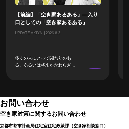
【前編】「空き家あるある」—入り
口としての「空き家あるある」
UPDATE AKIYA
2026.8.3
多くの人にとって関わりのあ
る、あるいは将来かかわらざる
を得ない「空き家」。当事者に
なるまでは、どうしても遠い存
在になってしまいがちな「空き
家」。そんな「空き家」にかか
わる、様々な立場のプロの方々
お問い合わせ
にリアルな「空き家あるある」
空き家対策に関するお問い合わせ
のお話をしてもらいました。 前
編では、不動産屋さんや、建築
京都市都市計画局住宅室住宅政策課
（空き家相談窓口）
家さんといった、「空き家」を