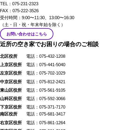
TEL：075-231-2323
イメージしたときにすぐ思い浮
FAX：075-222-3526
かぶ職業の方々から「あるあ
受付時間：9:00〜11:30、13:00〜16:30
る」を話していただきました。
（土・日・祝・年末年始を除く）
お問い合わせはこちら
近所の空き家でお困りの場合のご相談
北区役所
電話：075-432-1208
上京区役所
電話：075-441-5040
左京区役所
電話：075-702-1029
中京区役所
電話：075-812-2421
東山区役所
電話：075-561-9105
山科区役所
電話：075-592-3066
下京区役所
電話：075-371-7170
南区役所
電話：075-681-3417
右京区役所
電話：075-861-1264