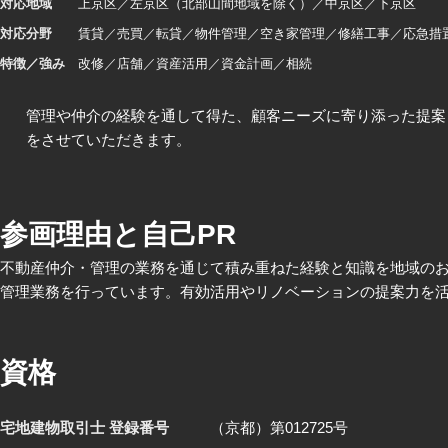
対応地域
上京区
左京区（北部山間地域を除く）
中京区
下京区
対応分野
賃貸
売買
転貸
物件管理
空き家管理
修繕工事
応急措
特徴／強み
改修
店舗
資産活用
資金計画
相続
管理や仲介の経験を通して得た、顧客ニーズに寄り添った提案
をさせていただきます。
参画理由と自己PR
不動産仲介・管理の業務を通じて積み重ねた経験と知識を地域の
管理業務を行っています。有効活用やリノベーションの提案力を
資格
宅地建物取引士 登録番号
（京都）第012725号