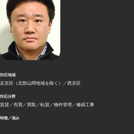
対応地域
左京区（北部山間地域を除く）
西京区
対応分野
賃貸
売買
買取
転貸
物件管理
修繕工事
特徴／強み