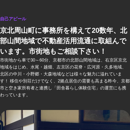
自己アピール
京北周山町に事務所を構えて20数年、北
部山間地域で不動産活用流通に取組んで
います。市街地もご相談下さい！
市街地から車で30～60分、京都市の北部山間地域は、右京区京北
地域をはじめ、水尾・越畑、左京区の花脊・広河原・久多地域、
北区の中川・小野郷・大森地域などは様々な魅力に溢れていま
す！ 移住や別荘だけでなく、2拠点居住の需要も高まる昨今、京都
市と空き家所有者と連携し「田舎暮らし体験住宅」の運営にも携
わっています。