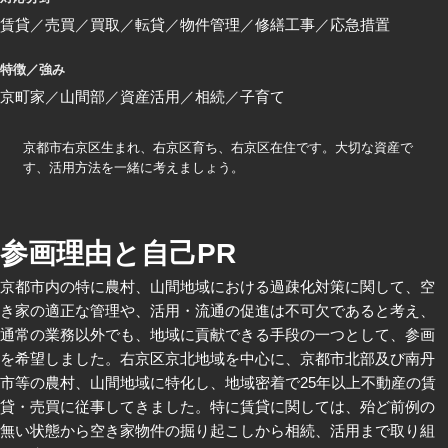
賃貸
売買
買取
転貸
物件管理
修繕工事
応急措置
特徴／強み
京町家
山間部
資産活用
相続
子育て
京都市右京区生まれ、右京区育ち、右京区在住です。大切な資産で
す、活用方法を一緒に考えましょう。
参画理由と自己PR
京都市内の特に農村、山間地域における過疎化対策に関して、空
き家の適正な管理や、活用・流通の促進は不可欠であると考え、
通常の業務以外でも、地域に貢献できる手段の一つとして、参画
を希望しました。右京区京北地域を中心に、京都市北部及び南丹
市等の農村、山間地域に特化し、地域密着で25年以上不動産の賃
貸・売買に従事してきました。特に賃貸に関しては、殆ど前例の
無い状態から空き家物件の掘り起こしから相続、活用まで取り組