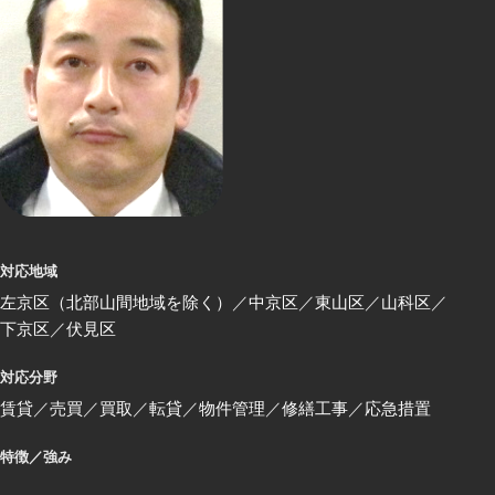
対応地域
左京区（北部山間地域を除く）
中京区
東山区
山科区
下京区
伏見区
対応分野
賃貸
売買
買取
転貸
物件管理
修繕工事
応急措置
特徴／強み