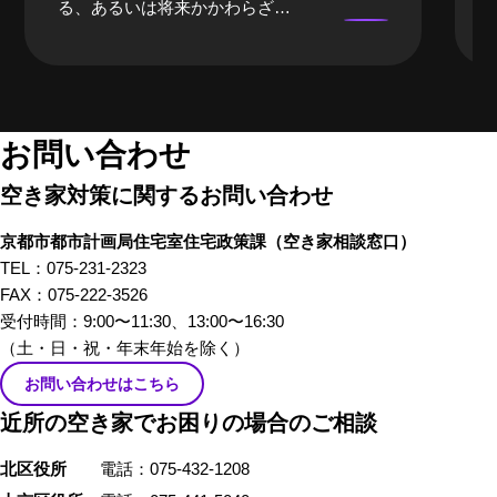
る、あるいは将来かかわらざる
を得ない「空き家」。当事者に
なるまでは、どうしても遠い存
在になってしまいがちな「空き
家」。そんな「空き家」にかか
わる、様々な立場のプロの方々
お問い合わせ
にリアルな「空き家あるある」
空き家対策に関するお問い合わせ
のお話をしてもらいました。 前
編では、不動産屋さんや、建築
京都市都市計画局住宅室住宅政策課
（空き家相談窓口）
家さんといった、「空き家」を
TEL：075-231-2323
イメージしたときにすぐ思い浮
FAX：075-222-3526
かぶ職業の方々から「あるあ
受付時間：9:00〜11:30、13:00〜16:30
る」を話していただきました。
（土・日・祝・年末年始を除く）
お問い合わせはこちら
近所の空き家でお困りの場合のご相談
北区役所
電話：075-432-1208