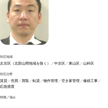
対応地域
左京区（北部山間地域を除く）
中京区
東山区
山科区
対応分野
賃貸
売買
買取
転貸
物件管理
空き家管理
修繕工事
応急措置
特徴／強み