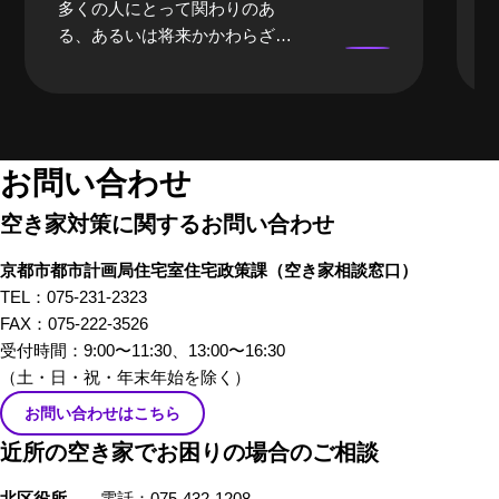
多くの人にとって関わりのあ
る、あるいは将来かかわらざる
を得ない「空き家」。当事者に
なるまでは、どうしても遠い存
在になってしまいがちな「空き
家」。そんな「空き家」にかか
わる、様々な立場のプロの方々
お問い合わせ
にリアルな「空き家あるある」
空き家対策に関するお問い合わせ
のお話をしてもらいました。 前
編では、不動産屋さんや、建築
京都市都市計画局住宅室住宅政策課
（空き家相談窓口）
家さんといった、「空き家」を
TEL：075-231-2323
イメージしたときにすぐ思い浮
FAX：075-222-3526
かぶ職業の方々から「あるあ
受付時間：9:00〜11:30、13:00〜16:30
る」を話していただきました。
（土・日・祝・年末年始を除く）
お問い合わせはこちら
近所の空き家でお困りの場合のご相談
北区役所
電話：075-432-1208