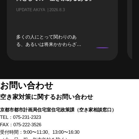
UPDATE AKIYA
2026.8.3
多くの人にとって関わりのあ
る、あるいは将来かかわらざる
を得ない「空き家」。当事者に
なるまでは、どうしても遠い存
在になってしまいがちな「空き
家」。そんな「空き家」にかか
わる、様々な立場のプロの方々
お問い合わせ
にリアルな「空き家あるある」
空き家対策に関するお問い合わせ
のお話をしてもらいました。 前
編では、不動産屋さんや、建築
京都市都市計画局住宅室住宅政策課
（空き家相談窓口）
家さんといった、「空き家」を
TEL：075-231-2323
イメージしたときにすぐ思い浮
FAX：075-222-3526
かぶ職業の方々から「あるあ
受付時間：9:00〜11:30、13:00〜16:30
る」を話していただきました。