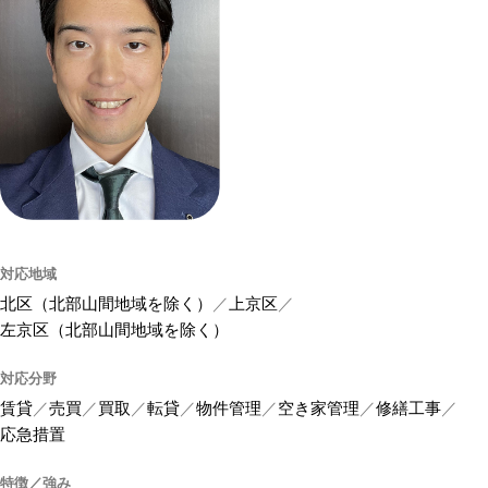
対応地域
北区（北部山間地域を除く）
上京区
左京区（北部山間地域を除く）
対応分野
賃貸
売買
買取
転貸
物件管理
空き家管理
修繕工事
応急措置
特徴／強み