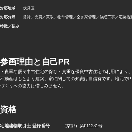
対応地域
伏見区
対応分野
賃貸
売買
買取
物件管理
空き家管理
修繕工事
応急措
特徴／強み
参画理由と自己PR
・貴重な優良中古住宅の保存・貴重な優良中古住宅の利用により
不動産はもとより建築、家に関しての知識は自信有です。地元でP
づくりへの協力は惜しみません。
資格
宅地建物取引士 登録番号
（京都）第011281号