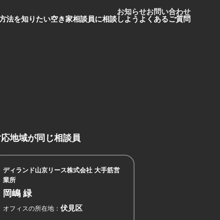
お知らせ
お問い合わせ
方法を知りたい
空き家相談員に相談しよう
よくあるご質問
対応地域が同じ相談員
ディランド山京リース株式会社 大手筋営
業所
岡嶋 緑
伏見区
オフィスの所在地