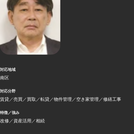
対応地域
南区
対応分野
賃貸
売買
買取
転貸
物件管理
空き家管理
修繕工事
特徴／強み
改修
資産活用
相続