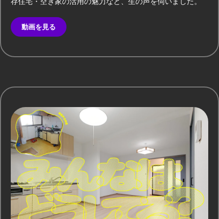
存住宅・空き家の活用の魅力など、生の声を伺いました。
0
動画を見る
1
0
2
1
3
2
4
3