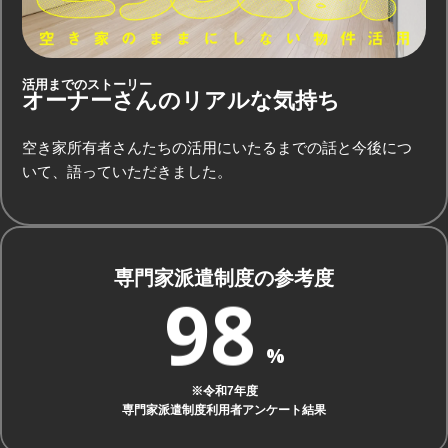
5
4
6
5
活用までのストーリー
オーナーさんのリアルな気持ち
7
6
空き家所有者さんたちの活用にいたるまでの話と今後につ
いて、語っていただきました。
8
7
専門家派遣制度の参考度
9
8
%
※令和7年度
専門家派遣制度利用者アンケート結果