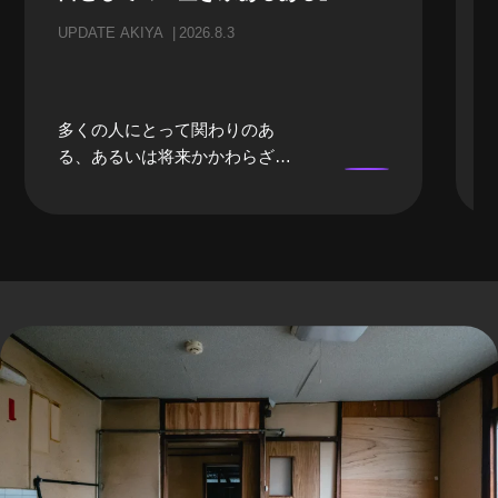
UPDATE AKIYA
2026.8.3
多くの人にとって関わりのあ
る、あるいは将来かかわらざる
を得ない「空き家」。当事者に
なるまでは、どうしても遠い存
在になってしまいがちな「空き
家」。そんな「空き家」にかか
わる、様々な立場のプロの方々
にリアルな「空き家あるある」
のお話をしてもらいました。 前
編では、不動産屋さんや、建築
家さんといった、「空き家」を
イメージしたときにすぐ思い浮
かぶ職業の方々から「あるあ
る」を話していただきました。