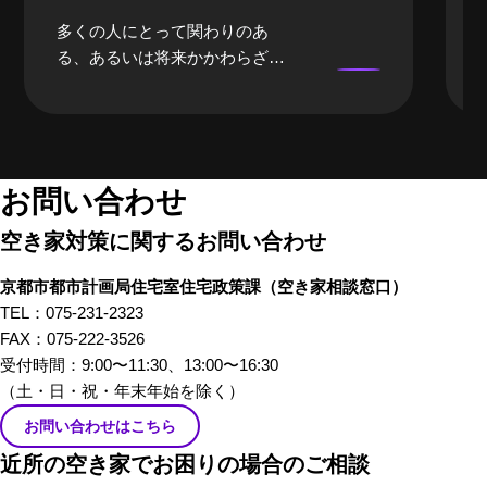
多くの人にとって関わりのあ
る、あるいは将来かかわらざる
を得ない「空き家」。当事者に
なるまでは、どうしても遠い存
在になってしまいがちな「空き
家」。そんな「空き家」にかか
わる、様々な立場のプロの方々
お問い合わせ
にリアルな「空き家あるある」
空き家対策に関するお問い合わせ
のお話をしてもらいました。 前
編では、不動産屋さんや、建築
京都市都市計画局住宅室住宅政策課
（空き家相談窓口）
家さんといった、「空き家」を
TEL：075-231-2323
イメージしたときにすぐ思い浮
FAX：075-222-3526
かぶ職業の方々から「あるあ
受付時間：9:00〜11:30、13:00〜16:30
る」を話していただきました。
（土・日・祝・年末年始を除く）
お問い合わせはこちら
近所の空き家でお困りの場合のご相談