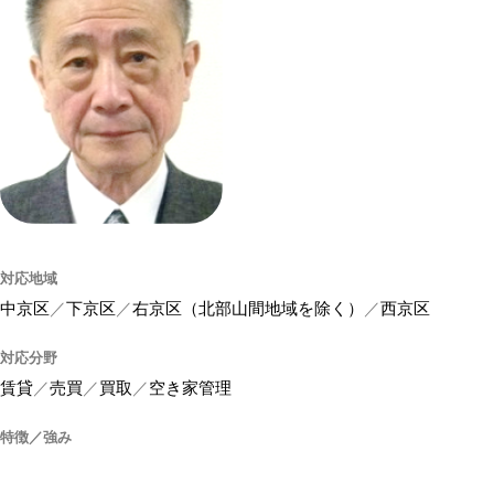
対応地域
中京区
下京区
右京区（北部山間地域を除く）
西京区
対応分野
賃貸
売買
買取
空き家管理
特徴／強み