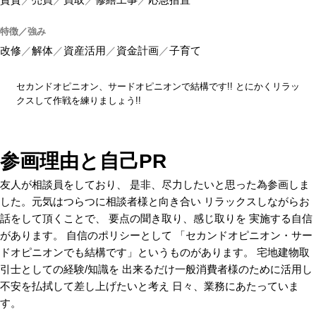
特徴／強み
改修
解体
資産活用
資金計画
子育て
セカンドオピニオン、サードオピニオンで結構です!! とにかくリラッ
クスして作戦を練りましょう!!
参画理由と自己PR
友人が相談員をしており、 是非、尽力したいと思った為参画しま
した。元気はつらつに相談者様と向き合い リラックスしながらお
話をして頂くことで、 要点の聞き取り、感じ取りを 実施する自信
があります。 自信のポリシーとして 「セカンドオピニオン・サー
ドオピニオンでも結構です」というものがあります。 宅地建物取
引士としての経験/知識を 出来るだけ一般消費者様のために活用し
不安を払拭して差し上げたいと考え 日々、業務にあたっていま
す。