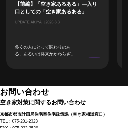
【前編】「空き家あるある」—入り
口としての「空き家あるある」
UPDATE AKIYA
2026.8.3
多くの人にとって関わりのあ
る、あるいは将来かかわらざる
を得ない「空き家」。当事者に
なるまでは、どうしても遠い存
在になってしまいがちな「空き
家」。そんな「空き家」にかか
わる、様々な立場のプロの方々
お問い合わせ
にリアルな「空き家あるある」
空き家対策に関するお問い合わせ
のお話をしてもらいました。 前
編では、不動産屋さんや、建築
京都市都市計画局住宅室住宅政策課
（空き家相談窓口）
家さんといった、「空き家」を
TEL：075-231-2323
イメージしたときにすぐ思い浮
FAX：075-222-3526