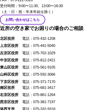
かぶ職業の方々から「あるあ
受付時間：9:00〜11:30、13:00〜16:30
る」を話していただきました。
（土・日・祝・年末年始を除く）
お問い合わせはこちら
近所の空き家でお困りの場合のご相談
北区役所
電話：075-432-1208
上京区役所
電話：075-441-5040
左京区役所
電話：075-702-1029
中京区役所
電話：075-812-2421
東山区役所
電話：075-561-9105
山科区役所
電話：075-592-3066
下京区役所
電話：075-371-7170
南区役所
電話：075-681-3417
右京区役所
電話：075-861-1264
西京区役所
電話：075-381-7197
洛西支所
電話：075-332-9318