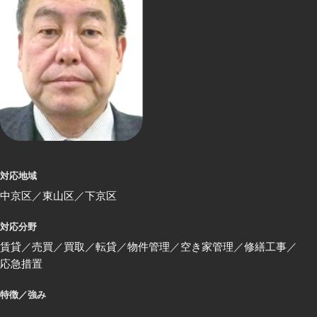
対応地域
中京区
東山区
下京区
対応分野
賃貸
売買
買取
転貸
物件管理
空き家管理
修繕工事
応急措置
特徴／強み