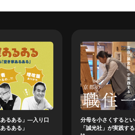
家あるある」—入り口
分母を小さくするとい
家あるある」
「誠光社」が実践する