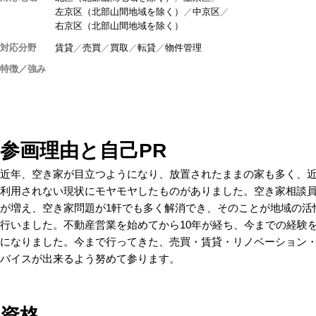
左京区（北部山間地域を除く）
中京区
右京区（北部山間地域を除く）
対応分野
賃貸
売買
買取
転貸
物件管理
特徴／強み
参画理由と自己PR
近年、空き家が目立つようになり、放置されたままの家も多く、
利用されない現状にモヤモヤしたものがありました。空き家相談
が増え、空き家問題が1軒でも多く解消でき、そのことが地域の活
行いました。不動産営業を始めてから10年が経ち、今までの経験
になりました。今まで行ってきた、売買・賃貸・リノベーション
バイスが出来るよう努めて参ります。
資格