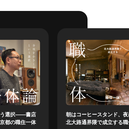
う選択——書店
朝はコーヒースタンド、夜
京都の職住一体
北大路通界隈で成立する職