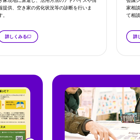
き家現地に派遣し、活用方法のアドバイスや情
会議シ
報提供、空き家の劣化状況等の診断を行いま
家相
す。
て相
詳しくみる
詳