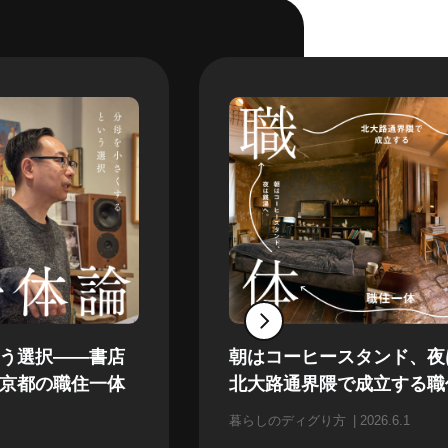
う選択——書店
朝はコーヒースタンド、夜
京都の職住一体
北大路通界隈で成立する職
暮らしのディグり方
2026.6.1