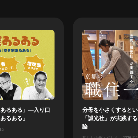
家あるある」—入り口
分母を小さくするとい
家あるある」
「誠光社」が実践する
論
8.3
暮らしのディグり方
2026.7.1