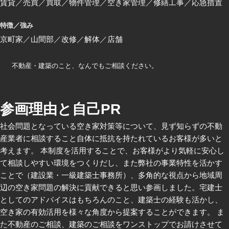
賃貸
売買
買取
物件管理
空き家管理
修繕工事
応急措置
特徴／強み
京町家
山間部
改修
解体
店舗
不動産・建築のこと、なんでもご相談ください。
参画理由と自己PR
社会問題となっている空き家対策等について、見ず知らずの不動
産業者に相談すること自体に抵抗を持たれているお客様が多いと
考えます。 本制度を活用することで、お客様がより気軽に安心し
て相談しやすい環境をつくりだし、また弊社の事業特性を活かす
ことで（建設業・一級建築士事務所）、多角的な視点から地域周
辺の空き家問題の解決に貢献できると思い参画しました。宅建士
としてのアドバイスはもちろんのこと、建築士の経験も活かし、
空き家の有効活用を様々な角度から提案することができます。 ま
た不動産のご相談、建築のご相談をワンストップでお請けさせて