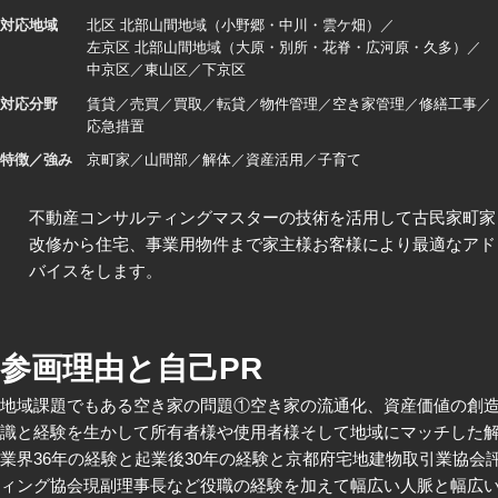
対応地域
北区 北部山間地域（小野郷・中川・雲ケ畑）
左京区 北部山間地域（大原・別所・花脊・広河原・久多）
中京区
東山区
下京区
対応分野
賃貸
売買
買取
転貸
物件管理
空き家管理
修繕工事
応急措置
特徴／強み
京町家
山間部
解体
資産活用
子育て
不動産コンサルティングマスターの技術を活用して古民家町家
改修から住宅、事業用物件まで家主様お客様により最適なアド
バイスをします。
参画理由と自己PR
地域課題でもある空き家の問題①空き家の流通化、資産価値の創
識と経験を生かして所有者様や使用者様そして地域にマッチした
業界36年の経験と起業後30年の経験と京都府宅地建物取引業協会
ィング協会現副理事長など役職の経験を加えて幅広い人脈と幅広