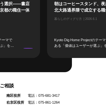
う選択——書店
朝はコーヒースタンド、夜
京都の職住一体
北大路通界隈で成立する職
暮らしのディグり方
2026.6.1
ctのテーマで
Kyoto Dig Home Projectのテー
ぶ」を実
ある「価値はユーザーが選ぶ」
暮らしの
践する人に焦点を当てる「暮ら
するの
ディグり方」。今回、話を聞い
書店「誠
は京都市左京区・北大路で築約9
・美奈子
の元理髪店の建物を改修し、そ
です。町
住みながら喫茶と写真屋を営む
住一体の
貴之さんです。 松井さんは、北
ご相談
続けていま
通界隈の「居心地の良さ」に強
店経営を成
かれ、「朝起きて行きつけのコ
南区役所
電話：075-681-3417
選んだの
ースタンドに行き、仕事が終わ
いう選択
銭湯へ、休日は鴨川へ」という
右京区役所
電話：075-861-1264