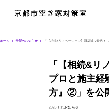
ホーム
最新のお知らせ
「【相続&リノベーション】新築減少時代！ 
「【相続&リ
プロと施主経
方』②」を公
2026.1.15
お知らせ