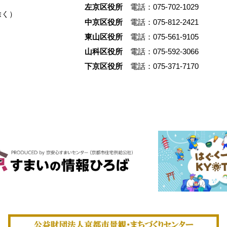
でした。限られた予算の中
左京区役所
電話：075-702-1029
除く）
するのではなく、合理性の
中京区役所
電話：075-812-2421
て空間を立ち上げる。そし
東山区役所
電話：075-561-9105
と仕事場をひとつにするこ
山科区役所
電話：075-592-3066
らしと商いを切り離さずに
く。 そのあり方は、京都
下京区役所
電話：075-371-7170
るヒューマンスケールの都
も深く結びついています。
いう場所から、暮らしと商
きである状態が、いまどの
立しているのかを辿ります