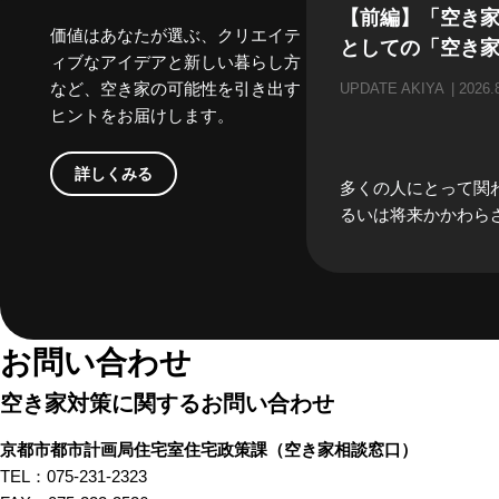
【前編】「空き
価値はあなたが選ぶ、クリエイテ
としての「空き
ィブなアイデアと新しい暮らし方
など、空き家の可能性を引き出す
UPDATE AKIYA
2026.
ヒントをお届けします。
詳しくみる
多くの人にとって関
るいは将来かかわら
「空き家」。当事者
どうしても遠い存在
がちな「空き家」。
家」にかかわる、様
の方々にリアルな「
お問い合わせ
る」のお話をしてもら
空き家対策に関するお問い合わせ
編では、不動産屋さ
んといった、「空き
京都市都市計画局住宅室住宅政策課
（空き家相談窓口）
したときにすぐ思い
TEL：075-231-2323
方々から「あるある