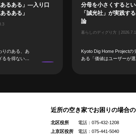
家あるある」—入り口
分母を小さくするとい
家あるある」
「誠光社」が実践する
論
8.3
暮らしのディグり方
2026.7.1
わりのある、あ
Kyoto Dig Home Proje
ざるを得ない
ある「価値はユーザーが選
になるまでは、
践する人に焦点を当てる「
になってしまい
ディグり方」。今回ご紹介
そんな「空き
は、京都・御所東エリアで
々な立場のプロ
光社」を営む堀部篤史さん
空き家あるあ
さんご夫婦のご自宅兼書店
いました。 前
家をリノベーションし、職
近所の空き家でお困りの場合の
んや、建築家さ
暮らしを10年にわたって
家」をイメージ
す。 利幅が低いという書
北区役所
電話：075-432-1208
浮かぶ職業の
立させるため、篤史さんが
」を話していた
は「分母を小さくする」と
上京区役所
電話：075-441-5040