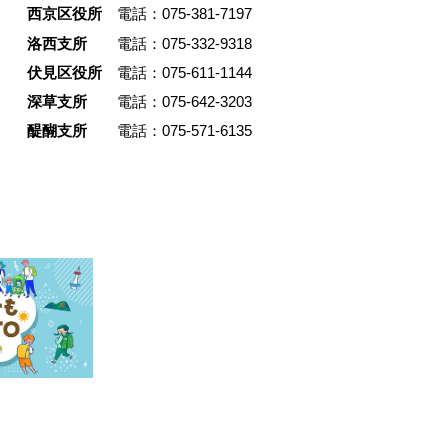
で、装飾
の生活の絵が浮かんだことから
西京区役所
電話：075-381-7197
帰結とし
一体の暮らしを選択したのだそ
洛西支所
電話：075-332-9318
て住まい
改修は友人とともに手を動かし
伏見区役所
電話：075-611-1144
とで、暮
ら自ら進め、解体現場から引き
深草支所
電話：075-642-3203
続けてい
た大理石や古材を再利用。建物
のまちに残
憶を受け継ぎつつ、住まいと仕
醍醐支所
電話：075-571-6135
市文化と
がひとつにつながる空間をかた
誠光社と
しました。運命的に出会った建
いが地続
引き受け、まちの中で暮らしと
ように成
を営む松井さん。その選択の背
。
あった考え方を掘り下げます。