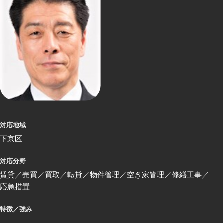
対応地域
下京区
対応分野
賃貸
売買
買取
転貸
物件管理
空き家管理
修繕工事
応急措置
特徴／強み